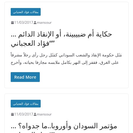
مقالات فؤاد العجباني
11/03/2017
mansour
حكاية أم ضبيبينة، أو الإنقاذ الدائم …
“فؤاد العجباني”
مَثَل حكومة الإنقاذ والشعب السوداني كمَثَل رجل رأى رجلاً مشرفاً
على الغرق، فقفز إلى النهر بكامل ملابسه مجازفا بحياته، وأخرج
Read More
مقالات فؤاد العجباني
11/03/2017
mansour
مؤتمر السودان وأوروبا..ما جدواه؟ …