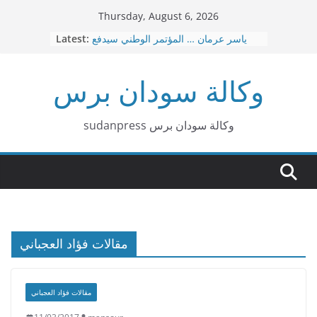
Skip
Thursday, August 6, 2026
to
ياسر عرمان … المؤتمر الوطني سيدفع
Latest:
content
ثمن هذه الحرب عاجلا قبل آجلا
قصيدة بربر د. هاشم البشير محمد
وكالة سودان برس
عاجل … نقل العاصمة الإدارية من
بورتسودان الي عطبرة
د. امين حسن عمر – الإسلاميون … لا توجد
صفقات
sudanpress وكالة سودان برس
٣٠ إشاعة كيزانية غبشت الرأي العام
السوداني
مقالات فؤاد العجباني
مقالات فؤاد العجباني