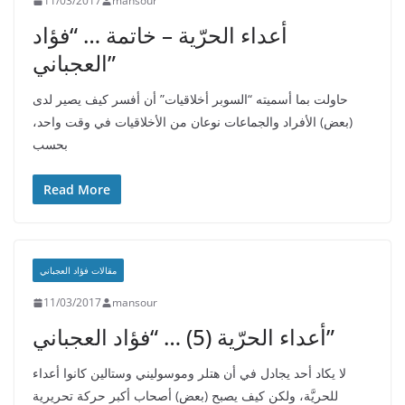
11/03/2017
mansour
أعداء الحرّية – خاتمة … “فؤاد
العجباني”
حاولت بما أسميته “السوبر أخلاقيات” أن أفسر كيف يصير لدى
(بعض) الأفراد والجماعات نوعان من الأخلاقيات في وقت واحد،
بحسب
Read More
مقالات فؤاد العجباني
11/03/2017
mansour
أعداء الحرّية (5) … “فؤاد العجباني”
لا يكاد أحد يجادل في أن هتلر وموسوليني وستالين كانوا أعداء
للحريَّة، ولكن كيف يصبح (بعض) أصحاب أكبر حركة تحريرية