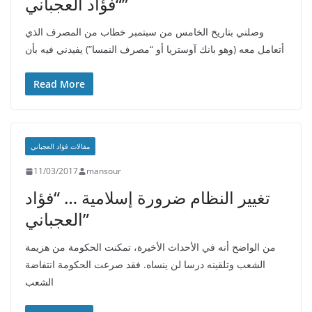
“فؤاد العجباني”
وصلني بتاريخ الخامس من سبتمبر خطاب من المصرف الذي
أتعامل معه (وهو بانك آوستريا أو “مصرف النمسا”) يفيدني فيه بأن
Read More
مقالات فؤاد العجباني
11/03/2017
mansour
تغيير النظام ضرورة إسلامية … “فؤاد
العجباني”
من الواضح أنه في الأحداث الأخيرة، تمكنت الحكومة من هزيمة
الشعب وتلقينه درسا لن ينساه. فقد صرعت الحكومة انتفاضة
الشعب