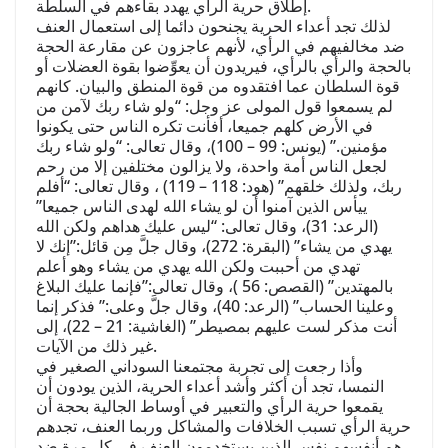
إطلاق حرية الرأي يهدد بقاءهم في السلطة.
لذلك تجد أعداء الحرية يجنحون دائما إلى استعمال العنف
ضد مخالفيهم في الرأي، لأنهم عاجزون عن مقارعة الحجة
بالحجة والرأي بالرأي، فيريدون أن يعوِّضوا بقوة العضلات أو
قوة السلطان عما افتقدوه من قوة المنطق والبيان. كانهم
لم يسمعوا قول المولى عز وجل: “ولو شاء ربك لآمن من
في الأرض كلهم جميعا، أفأنت تكره الناس حتى يكونوا
مؤمنين.” (يونس: 99 – 100)، وقال تعالى: “ولو شاء ربك
لجعل الناس أمة واحدة، ولا يزالون مختلفين إلا من رحم
ربك، ولذلك خلقهم” (هود: 118 – 119) ، وقال تعالى: “أفلم
ييأس الذين آمنوا أن لو يشاء الله لهدى الناس جميعا”
(الرعد: 31)، وقال تعالى: “ليس عليك هداهم ولكن الله
يهدي من يشاء” (البقرة: 272)، وقال جلَّ مِن قائل:”إنك لا
تهدي من أحببت ولكن الله يهدي من يشاء وهو أعلم
بالمهتدين” (القصص: 56 )، وقال تعالى:”فإنما عليك البلاغ
وعلينا الحساب” (الرعد: 40)، وقال جلَّ وعلى:” فذكر إنما
أنت مذكر لست عليهم بمصيطر” (الغاشية: 21 – 22)، إلى
غير ذلك من الآيات.
وأذا رجعت إلى تجربة مجتمعنا السوداني الصغير في
النمسا، تجد أن أكثر وأشد أعداء الحرية، الذين يودون أن
يقمعوا حرية الرأي والتعبير في أوساط الجالية بحجة أن
حرية الرأي تسبب الخلافات والمشاكل وربما العنف، تجدهم
هم أنفسهم نفس الذين يستخدمون العنف في كل مرة ضد