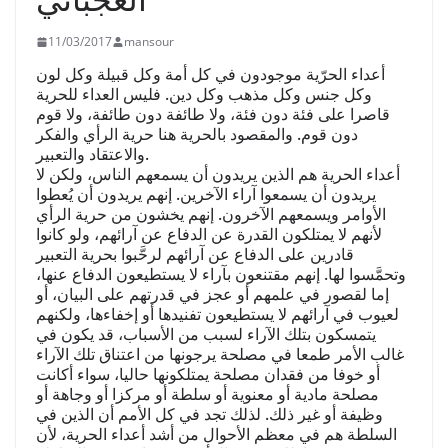
11/03/2017
mansour
أعداء الحرّية موجودون في كل أمة وكل قبيلة وكل لون
وكل جنس وكل مذهب وكل دين. فليس العداء للحرية
قاصرا على فئة دون فئة، ولا طائفة دون طائفة، ولا قوم
دون قوم. والمقصود بالحرية هنا حرية الرأي والفكر
والاعتقاد والتعبير.
أعداء الحرية هم الذين يريدون أن يسمعهم الناس، ولكن لا
يريدون أن يسمعوا آراء الآخرين. إنهم يريدون أن يُعطوا
الأوامر ويسمعهم الآخرون. إنهم يخشون من حرية الرأي
لأنهم لا يمتلكون القدرة عن الدفاع عن آرائهم، ولو كانوا
قادرين على الدفاع عن آرائهم لرحَّبوا بحرية التعبير
وتحمَّسوا لها. إنهم مقتنعون بآراء لا يستطيعون الدفاع عنها،
إما لقصور في علمهم أو عجز في قدرتهم على البيان، أو
لعيوب في آرائهم لا يستطيعون تفنيدها أو إخفاءها، ولكنهم
يتمسكون بتلك الآراء لسبب من الأسباب، قد يكون في
غالب الأمر طمعا في مصلحة يرجونها من اعتناق تلك الآراء
أو خوفا من فقدان مصلحة يمتلكونها حاليا، سواء أكانت
مصلحة مادية أو معنوية أو سلطة أو مركزا أو وجاهة أو
وظيفة أو غير ذلك. لذلك تجد في كل الأمم أن الذين في
السلطة هم في معظم الأحوال من أشد أعداء الحرية، لأن