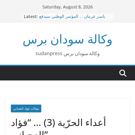
Skip
Saturday, August 8, 2026
to
ياسر عرمان … المؤتمر الوطني سيدفع
Latest:
content
ثمن هذه الحرب عاجلا قبل آجلا
قصيدة بربر د. هاشم البشير محمد
وكالة سودان برس
عاجل … نقل العاصمة الإدارية من
بورتسودان الي عطبرة
د. امين حسن عمر – الإسلاميون … لا توجد
صفقات
sudanpress وكالة سودان برس
٣٠ إشاعة كيزانية غبشت الرأي العام
السوداني
مقالات فؤاد العجباني
أعداء الحرّية (3) … “فؤاد
العجباني”