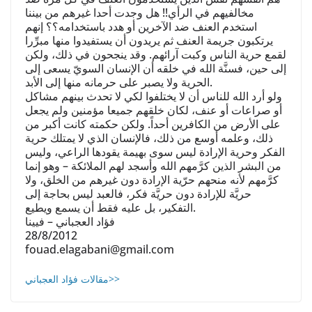
مخالفيهم في الرأي!! هل وجدت أحدا غيرهم من بيننا
استخدم العنف ضد الآخرين أو هدد باستخدامه؟؟ إنهم
يرتكبون جريمة العنف ثم يريدون أن يستفيدوا منها مبرِّرا
لقمع حرية الناس وكبت آرائهم. وقد ينجحون في ذلك، ولكن
إلى حين، فسنَّة الله في خلقه أن الإنسان السويّ يسعى إلى
الحرية ولا يصبر على حرمانه منها إلى الأبد.
ولو أرد الله للناس أن لا يختلفوا لكي لا تحدث بينهم مشاكل
أو صراعات أو عنف، لكان خلقهم جميعا مؤمنين ولم يجعل
على الأرض من الكافرين أحداً. ولكن حكمته كانت أكبر من
ذلك، وعلمه أوسع من ذلك، فالإنسان الذي لا يمتلك حرية
الفكر وحرية الإرادة ليس سوى بهيمة يقودها الراعي، وليس
من البشر الذين كرَّمهم الله وأسجد لهم الملائكة – وهو إنما
كرَّمهم لأنه منحهم حرّية الإرادة دون غيرهم من الخلق، ولا
حريَّة للإرادة دون حريَّة فكر، فالعبد ليس بحاجة إلى
التفكير، بل عليه فقط أن يسمع ويطيع.
فؤاد العجباني – فيينا
28/8/2012
fouad.elagabani@gmail.com
مقالات فؤاد العجباني>>