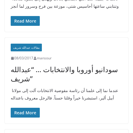
وتنتابني ساعتها أحاسيس شتى، موزعة بين فرح وسرور لما أنجز
Read More
مقالات عبدالله شريف
08/03/2017
mansour
سودانيو أوروبا والانتخابات … “عبدالله
شريف”
عندما نما إلى علمنا أن رئاسة مفوضية الانتخابات آلت إلى مولانا
أبيل ألير، استبشرنا خيراً وقلنا حسناً. فالرجل معروف باعتداله
Read More