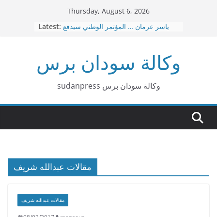
Skip
Thursday, August 6, 2026
to
ياسر عرمان … المؤتمر الوطني سيدفع
Latest:
content
ثمن هذه الحرب عاجلا قبل آجلا
قصيدة بربر د. هاشم البشير محمد
وكالة سودان برس
عاجل … نقل العاصمة الإدارية من
بورتسودان الي عطبرة
د. امين حسن عمر – الإسلاميون … لا توجد
صفقات
sudanpress وكالة سودان برس
٣٠ إشاعة كيزانية غبشت الرأي العام
السوداني
مقالات عبدالله شريف
مقالات عبدالله شريف