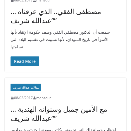
08/03/2017
mansour
مصطفى الفقي.. الذي عرفناه …
“عبدالله شريف”
سمعت أن الدكتور مصطفي الفقي وصف حكومة الإنقاذ بأنها
الأسوأ في تاريخ السودان، لأنها تسببت في تقسيم البلاد التي
تسلمتها
Read More
مقالات عبدالله شريف
08/03/2017
mansour
مع الأمين جميل وسنواته الهندية …
“عبدالله شريف”
لحظات جميلة تلك التي تجمعني بكاتب ويهدى إلىّ بثمرة مداده،