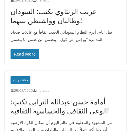
29/02/2020
mansour
عريب الرنتاوي يكتب: السودان
وطالبان وواشنطن بينهما!
قبل أيام، أبرم النظام السوداني الجديد اتفاقاً مع عائلات ضحايا
المدمرة “يو إس إس كول”، يتضمن من ضمن ما يتضمن،
Read More
مقالات وآراء
29/02/2020
mansour
أمامة حسن عبدالله الترابي تكتب:
الوعي الثقافي والحساسية الثقافية!
من المشهود والمعلوم في عالم اليوم أن سكان الكرة الارضية
أصبحوا أكثر تنقلاً بين القارات والبلدان وبين المدن والاقاليم