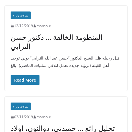
مقالات وآراء
12/12/2019
mansour
المنظومة الخالفة … دكتور حسن
الترابي
قبل رحيله ظل الشيخ الدكتور “حسن عبد الله الترابي” يولي توحيد
أهل القبلة (برؤية جديدة تعمل لتلافي سلبيات الماضى)، بالغ
Read More
مقالات وآراء
03/11/2019
mansour
تحليل رائع … حميدتي، ذوالنون، اولاد