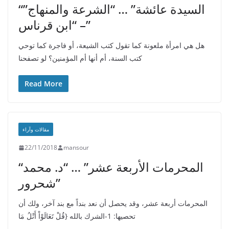
“السيدة عائشة” … “الشرعة والمنهاج”
– “ابن قرناس”
هل هي امرأة ملعونة كما تقول كتب الشيعة، أو فاجرة كما توحي
كتب السنة، أم أنها أم المؤمنين؟ لو تصفحنا
Read More
مقالات وآراء
22/11/2018
mansour
“المحرمات الأربعة عشر” … “د. محمد
شحرور”
المحرمات أربعة عشر، وقد يحصل أن نعد بنداً مع بند آخر، ولك أن
تحصيها: 1-الشرك بالله {قُلْ تَعَالَوْاْ أَتْلُ مَا