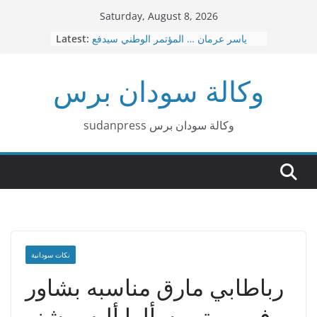
Skip
Saturday, August 8, 2026
to
ياسر عرمان … المؤتمر الوطني سيدفع
Latest:
content
ثمن هذه الحرب عاجلا قبل آجلا
قصيدة بربر د. هاشم البشير محمد
وكالة سودان برس
عاجل … نقل العاصمة الإدارية من
بورتسودان الي عطبرة
د. امين حسن عمر – الإسلاميون … لا توجد
صفقات
sudanpress وكالة سودان برس
٣٠ إشاعة كيزانية غبشت الرأي العام
السوداني
نكات سودانية
رباطابي مارق مناسبه بشاور
فى مرتو وسألها ألبس شنو