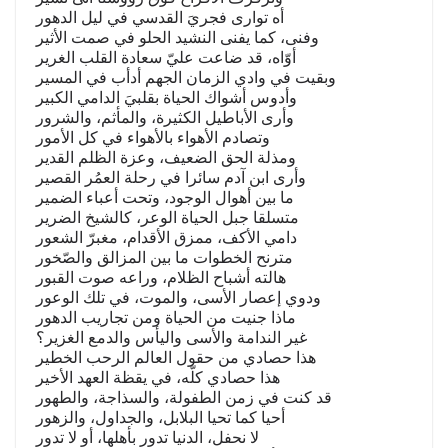
أه توارى فجريَ القدسي في ليل الدهور
وفنى، كما يفنى النشيد الحلو في صمت الأثير
أوّاه، قد ضاعت عليّ سعادة القلب الغرير
وبقيت في وادي الزمان الجهم أدأب في المسير
وأدوس أشواك الحياة بقلبيَ الدامي الكبير
وأرى الأباطيل الكثيرة، والمأثم، والشرور
وتصادم الأهواء بالأهواء في كل الأمور
ومذلة الحق الضعيف، وعزة الظلم القدير
وأرى ابن آدم سائرا في رحلة العمُر القصير
ما بين أهوال الوجود، وتحت أعباء الضمير
متسلقا جبل الحياة الوعر، كالشيخ الضرير
دامي الأكف، ممزق الأقدام، مغبرّ الشعور
مترنح الخطوات ما بين المزالق والصّخور
هالته أشباح الظلام، وراعه صوت القبور
ودوي إعصار الأسى، والموت، في تلك الوعور
ماذا جنيت من الحياة ومن تجاريب الدهور
غير الندامة والأسى واليأس والدمع الغزير؟
هذا حصادي من حقول العالم الرحب الخطير
هذا حصادي كلّه، في يقظة العهد الأخير
قد كنت في زمن الطفولة، والسذاجة، والطهور
أحيا كما تحيا البلابل، والجداول، والزهور
لا نحفل، الدنيا تدور بأهلها، أو لا تدور