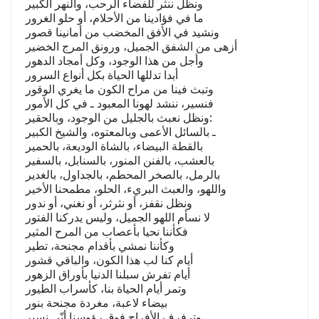
ونظل ننثر للفضاء الرحب، والنهر الكبير
ما في فؤادينا من الأحلام، أو حلو الغرور
ونشيد في الأفق المخضب من أمانينا قصور
أزهى من الشفق الجميل، ورونق المرج الخضير
وأجل من هذا الوجود، وكل أمجاد الدهور
أبدا تدللها الحياة بكل أنواع السرور
وتبث فينا من مراح الكون ما يغري الوقور
فنسير، ننشد لهونا المعبود ـ في كل الأمور
ونظل نعبث بالجليل من الوجود، وبالحقير:
ـ بالسائل الأعمى وبالمعتوه، والشيخ الكبير
بالقطة البيضاء، بالشاة الوديعة، بالحمير
بالعشب، بالفنن المنور، بالسنابل، بالسفير
بالرمل، بالصخر المحطم، بالجداول، بالغدير
واللهو، والعبث البريء، الحلو، مطمحنا الأخير
ونظل نقفز، أو نثرثر، أو نغني، أو ندور
لا نسأم اللهو الجميل، وليس يدركنا الفتور
فكأننا نحيا بأعصاب من المرح المثير
وكأننا نمشي بأقدام مجنحة، تطير
أيام كنا لب هذا الكون، والباقي قشور
أيام تفرش سبلنا الدنيا بأوراق الزهور
وتمر أيام الحياة بنا، كأسراب الطيور
بيضاء لاعبة، مغردة مجنحة بنور
وترفرف الأفراح فوق رؤوسنا أنّى نسير