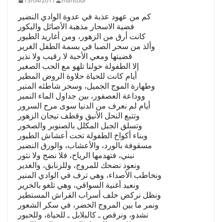
13/04/2017
mansour
كم من عهود عذبة في عدوة الوادي النضير
فضية الاسحار مذهبة الأصائل والبكور
كانت أرق من الزهور، ومن أغاريد الطيور
وألذ من سحر الصبا في بسمة الطفل الغرير
قضيتها ومعي الأحبة لا رقيب ولا نذير
إلا الطفولة حولنا تلهو مع الحب الصغير
أيام كانت للحياة حلاوة الروض المطير
وطهارة الموج الجميل، وسحر شاطئه المنير
ووداعة العصفور، بين جداول الماء النمير
أيام لم نعرف من الدنيا سوى مرح السرور
وتتبع النحل الأنيق وقطف تيجان الزهور
وتسلق الجبل المكلل بالصنوبر والصخور
وبناء أكواخ الطفولة تحت أعشاش الطيور
مسقوفة بالورد، والأعشاب، والورق النضير
نبني، فتهدمها الرياح، فلا نضج ولا نثور
ونعود نضحك للمروج، وللزنابق، والغدير
ونخاطب الأصداء، وهي ترف في الوادي المنير
ونعيد أغنية السواقي، وهي تلغو بالخرير
ونظل نركض خلف أسراب الفراش المستطير
ونمر ما بين المروج الخضر، في سكر الشعور
نشدو، ونرقص ـ كالبلابل ـ للحياة، وللحبور