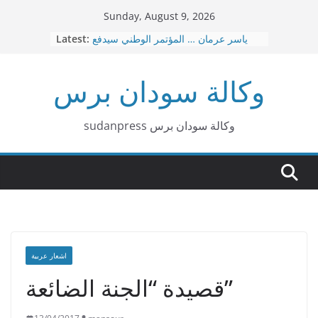
Skip
Sunday, August 9, 2026
to
ياسر عرمان … المؤتمر الوطني سيدفع
Latest:
content
ثمن هذه الحرب عاجلا قبل آجلا
قصيدة بربر د. هاشم البشير محمد
وكالة سودان برس
عاجل … نقل العاصمة الإدارية من
بورتسودان الي عطبرة
د. امين حسن عمر – الإسلاميون … لا توجد
صفقات
sudanpress وكالة سودان برس
٣٠ إشاعة كيزانية غبشت الرأي العام
السوداني
اشعار عربية
قصيدة “الجنة الضائعة”