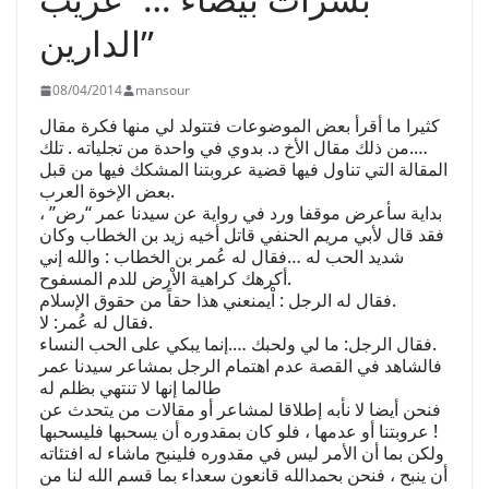
الدارين”
08/04/2014
mansour
كثيرا ما أقرأ بعض الموضوعات فتتولد لي منها فكرة مقال
….من ذلك مقال الأخ د. بدوي في واحدة من تجلياته . تلك
المقالة التي تناول فيها قضية عروبتنا المشكك فيها من قبل
بعض الإخوة العرب.
بداية سأعرض موقفا ورد في رواية عن سيدنا عمر “رض” ،
فقد قال لأبي مريم الحنفي قاتل أخيه زيد بن الخطاب وكان
شديد الحب له …فقال له عُمر بن الخطاب : والله إني
أكرهك كراهية الاْرض للدم المسفوح.
فقال له الرجل : اْيمنعني هذا حقاً من حقوق الإسلام.
فقال له عُمر: لا.
فقال الرجل: ما لي ولحبك ….إنما يبكي على الحب النساء.
فالشاهد في القصة عدم اهتمام الرجل بمشاعر سيدنا عمر
طالما إنها لا تنتهي بظلم له
فنحن أيضا لا نأبه إطلاقا لمشاعر أو مقالات من يتحدث عن
عروبتنا أو عدمها ، فلو كان بمقدوره أن يسحبها فليسحبها !
ولكن بما أن الأمر ليس في مقدوره فلينبح ماشاء له افتئاته
أن ينبح ، فنحن بحمدالله قانعون سعداء بما قسم الله لنا من