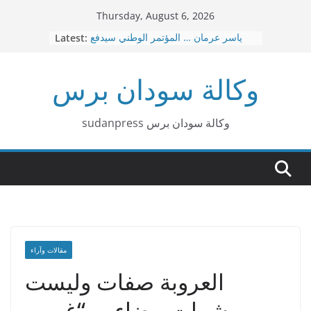
Skip
Thursday, August 6, 2026
to
ياسر عرمان … المؤتمر الوطني سيدفع
Latest:
content
ثمن هذه الحرب عاجلا قبل آجلا
قصيدة بربر د. هاشم البشير محمد
وكالة سودان برس
عاجل … نقل العاصمة الإدارية من
بورتسودان الي عطبرة
د. امين حسن عمر – الإسلاميون … لا توجد
صفقات
sudanpress وكالة سودان برس
٣٠ إشاعة كيزانية غبشت الرأي العام
السوداني
مقالات وآراء
العروبة صفات وليست
بشرات بيضاء … “غريب