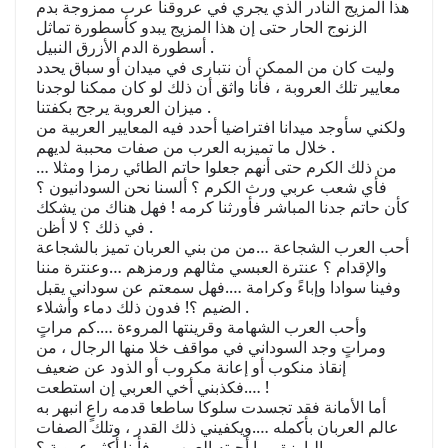
هذا المزيج النادر الذي يجري في عروقنا عرب ممزوجة بدم
الزنوج الحار حتى إن هذا المزيج يبدو كأسطورة تماثل
أسطورة الدم الأزرق النبيل .
وليت كان من الممكن أن نتبارى في ميدان أو سباق يحدد
معايير تلك العروبة ، فأنا واثق أن ذلك لو كان ممكنا لوجدنا
ميزان العروبة يرجح بكفتنا .
ولكني سأوجد ميدانا افتراضيا أحدد فيه المعايير العربية من
خلال ما تميزبه العرب من صفات محببة لديهم .
من ذلك الكرم حتى أنهم جعلوا حاتم الطائي رمزا ومثلا …
فأي شعب عربي ورث الكرم ؟ ألسنا نحن السودانيون ؟
كأن حاتم جدنا المباشر فأورثنا كرمه ! فهل هناك من يشكك
في ذلك ؟ لا أظن .
أحب العرب الشجاعة …من من بني العربان تميز بالشجاعة
والإقدام ؟ عنترة العبسي مثالهم ورمزهم …وعنترة مننا
وفينا سوادا وإباءً وكرامة ….فهل سمعتم عن سوداني يقبل
الضيم ؟! فدون ذلك دماء وأشلاء .
وأحب العرب الشهامة وقرينتها المروءة ….كم مراتٍ
ومراتٍ وجد السوداني في مواقف خلا منها الرجال ، من
إنقاذ منكوب أو إعانة مكروب أو الذود عن ضعيف
….فكذبني أخي العربي إن استطعت !
أما الأمانة فقد تجسدت سلوكا ساطعا قدمه راعٍ انبهر به
عالم العربان بأكمله ….ويكفيني ذلك القدر ، وتلك الصفات
البارزة مما أحبته العرب ….فأينا أكثر عروبة ؟