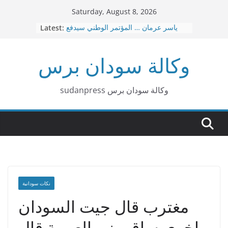
Skip
Saturday, August 8, 2026
to
ياسر عرمان … المؤتمر الوطني سيدفع
Latest:
content
ثمن هذه الحرب عاجلا قبل آجلا
قصيدة بربر د. هاشم البشير محمد
وكالة سودان برس
عاجل … نقل العاصمة الإدارية من
بورتسودان الي عطبرة
د. امين حسن عمر – الإسلاميون … لا توجد
صفقات
sudanpress وكالة سودان برس
٣٠ إشاعة كيزانية غبشت الرأي العام
السوداني
نكات سودانية
مغترب قال جيت السودان
واخوى ساق منى العربية قال