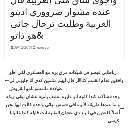
عنده مشوار ضرووري اديتو
العربية وطلبت ترحال جانى
هو ذاتو&
09/12/2019
mansour
رباﻃﺎﺑﻲ ﻗﺒﻀﻮ ﻓﻲ ﺷﻴﻜﺎﺕ ﻣﺮﻕ ﺑﺮﻩ ﻣﻊ ﺍﻟﻌﺴﻜﺮﻱ ﻟﻘﻲ ﺍﻫﻠﻮ
ﻭﺍﻗﻔﻴﻦ ﻗﺪﺍﻡ ﺍﻟﻘﺴﻢ ﻛﺘﺎااار ﻗﺎﻝ ﻟﻴﻬﻢ ﻣﺘﻠﻤﻴﻦ ﻛﺪﻱ ﺍﻧﺎ ﺟﺎﺑﻮﻧﻲ ﻟﻲ
ﻭﻻﺩﺓ ﻣﺎﺗﻤﺸو تلمو القروش&
وحدة ساكنه كندا كاتبة انو عايزة تنشف بامية عشان تبقى ويكة
و ما عندها طريقة لأنو مافي شمس نهائي واحدة قالت ليها نحن
أصلاً قاعدين في البلد دي عشان التقلية انت قايلة كندا غالبانا
يعنى&