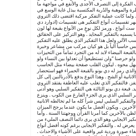
الفكرة إلى التصرف الأجدى والأنفع في مواجهة ما
ة والموهبة والدُربة المكتسبة ببذل غاية الوسع في
ة. ولما كانت عملية التفكر مركبة اقتضى ذلك التروي
شهر تقسيمات أنواع التفكير هى تقسيمات (ادوارد دي
ست أنواع . ورمز لكل نوعٍ من الأنواع بقبعة لها لون
ا يسميه بالتفكير المحايد . وهو التركيز على الحقائق
سب الآلي ولعل هذا التفكير الذي يطلق عليه التفكير
ليس حاسباً آلياً بل هو كيان مركب من مشاعر وخبرة
بعة البيضاء لابد له من التجرد تماماً من التحيزات
ك ولو حرصنا “ولن تستطيعوا أن تعدلوا بين النساء ولو
سهل محوه . ليكون القلب صفحة بيضاء مثل الحاسب
 والذي رمز له دي بونو بالقبعة الحمراء فهو استحضار
ية أو الشح . وهذا النوع يدفع بالأدرنالنين إلى كل
ز. فالتفكير الذي تغلب عليه العاطفة يفتقد التروي
. قبعة دي بونو الثالثة هي التفكير السلبي وهو أدنى
ير السلبي الذي يرى الجزء الفارغ من الكوب . وينزع
والتفكير السلبي ليس شراً كله ما لم تخالطه الانانية
لآخرين . ويكون أفضل ما يكون عندما يرجح الميزان
بالآخرين كما أمرنا القرآن ووجهتنا السنة . وأما
فكير الايجابي وهو الذي يرى دائماً النصف المليء من
 يعرض له . والتفكير الايجابى برغم كونه أفضل أنواع
 أضفاء صورة وردية غير واقعية على الأشياء والاحداث .