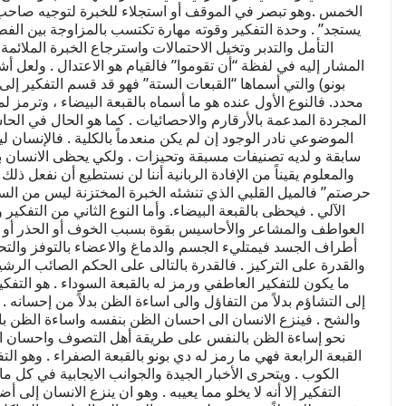
الخمس .وهو تبصر في الموقف أو استجلاء للخبرة لتوجيه صاحب 
يستجد” . وحدة التفكير وقوته مهارة تكتسب بالمزاوجة بين الفطر
التأمل والتدبر وتخيل الاحتمالات واسترجاع الخبرة الملائم
المشار إليه في لفظة “أن تقوموا” فالقيام هو الاعتدال . ولعل أ
بونو) والتي أسماها “القبعات الستة” فهو قد قسم التفكير إلى 
محدد. فالنوع الأول عنده هو ما أسماه بالقبعة البيضاء ، وترمز لم
المجردة المدعمة بالأرقارم والاحصائيات . كما هو الحال في الحا
الموضوعي نادر الوجود إن لم يكن منعدماً بالكلية . فالإنسان 
سابقة و لديه تصنيفات مسبقة وتحيزات . ولكي يحظى الانسان بالق
والمعلوم يقيناً من الإفادة الربانية أننا لن نستطيع أن نفعل ذل
حرصتم” فالميل القلبي الذي تنشئه الخبرة المختزنة ليس من ال
الآلي . فيحظى بالقبعة البيضاء. وأما النوع الثاني من التفكير
العواطف والمشاعر والأحاسيس بقوة بسبب الخوف أو الحذر أو الانان
أطراف الجسد فيمتليء الجسم والدماغ والاعضاء بالتوفز والتحف
والقدرة على التركيز . فالقدرة بالتالى على الحكم الصائب الرشيد
ما يكون للتفكير العاطفي ورمز له بالقبعة السوداء . هو التفك
إلى التشاؤم بدلاً من التفاؤل والى اساءة الظن بدلاً من إحسانه . 
والشح . فينزع الانسان الى احسان الظن بنفسه واساءة الظن با
نحو إساءة الظن بالنفس على طريقة أهل التصوف واحسان الظن 
القبعة الرابعة فهي ما رمز له دي بونو بالقبعة الصفراء . وهو الت
الكوب . ويتحرى الأخبار الجيدة والجوانب الايجابية في كل ما
التفكير إلا أنه لا يخلو مما يعيبه . وهو ان ينزع الانسان إلى