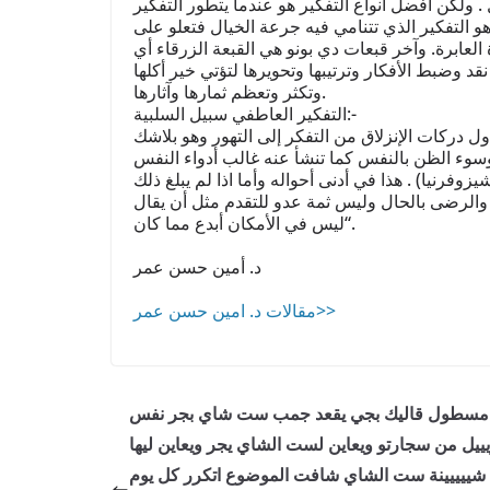
. ولكن أفضل أنواع التفكير هو عندما يتطور التفكير
 وهو التفكير الذي تتنامي فيه جرعة الخيال فتعلو على
ة العابرة. وآخر قبعات دي بونو هي القبعة الزرقاء أي
د وضبط الأفكار وترتيبها وتحويرها لتؤتي خير أكلها
وتكثر وتعظم ثمارها وآثارها.
التفكير العاطفي سبيل السلبية:-
ل دركات الإنزلاق من التفكر إلى التهور وهو بلاشك
وسوء الظن بالنفس كما تنشأ عنه غالب أدواء النفس
زوفرنيا) . هذا في أدنى أحواله وأما اذا لم يبلغ ذلك
والرضى بالحال وليس ثمة عدو للتقدم مثل أن يقال
“ليس في الأمكان أبدع مما كان.
د. أمين حسن عمر
مقالات د. امين حسن عمر>>
مسطول قاليك بجي يقعد جمب ست شاي بجر نفس
ييل من سجارتو ويعاين لست الشاي يجر ويعاين ليها
شييييينة ست الشاي شافت الموضوع اتكرر كل يوم