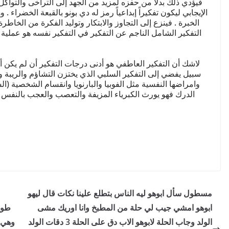
فيؤدي ذلك بدلاً من حفزه لمزيد من الجهد إلى التراخى والتواكل 
الإيجابي ليكون تفكيراً إبداعياً رمز له دي بونو بالقبعة الخضراء .
الخبرة . فينزع إلى التجاوز والابتكار وتوليد الفكرة من الخاطر
التفكير الشامل الناجم عن التفكير في التفكير نفسه هو عملية نق
لاشك أن التفكير العاطفي هو أدنى درجات التفكير أن لم يكن أو
سبيل يفضي إلى التفكير السلبي الذي يختزن التشاؤم والريبة 
وامراضها النفسية مثل الفوبيا والبارنويا وانقسام الشخصية (الشي
الدرك فهو يورث الكبرياء المزيفة والتعصب والعجب بالنفس 
مسطول سأل ابوهو ليه الناس بتطلع علينا نكات قال ليهو
ابوهو امشي جيب لي حلة من المطبخ وانا اوريك مشى
طوي
الولد وجاب الحلة لابوهو الاب دق على الحلة 3 دقات الولد
وهي 