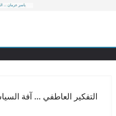
ياسر عرمان … ال
ثمن هذه ا
قصيدة بربر د
عاجل … نقل ا
بو
د. امين حسن عمر – ا
٣٠ إشاعة كيزا