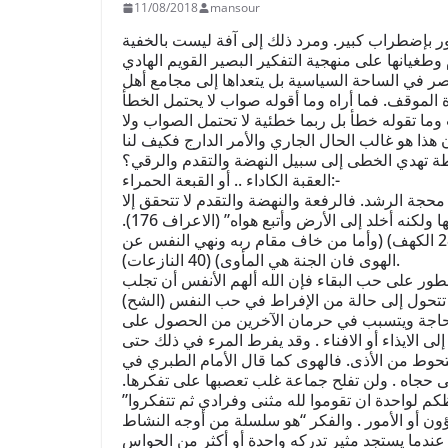
11/08/2018
mansour
ور بإضطراب كبير. ومرد ذلك إلى آفة ليست بالخفية
غيانها على منهجية التفكير البصير القويم الهادي
ر في الساحة السياسية بل يتعداها إلى مجامع أهل
لموقف. فما أراه وما أقوله صواب لا يحتمل الخطأ
ت وما تقوله خطأ بل ربما خطئية لا تحتمل الصواب ولا
 هذا هو غالب الحال الجاري والأمر الدارج فكيف لنا
خطة تهدي الخطى إلى سبيل النهضة والتقدم والرقي؟
العقبة الكاداء .. أو القبعة الحمراء:-
محجة الرشد. فالرفعة والنهضة والتقدم لا تتحقق إلا
بمخالفة العاطفة الخام التي هي هوى النفس “ولو شئنا لرفعناه بها ولكنه أخلد إلى الأرض وأتبع هواه” (الاعراف 176).
(ولا تطع من اغفلنا قلبه عن ذكرنا وأتبع هواه وكان أمره فرطاً) (28 الكهف) (وأما من خاف مقام ربه ونهي النفس عن
الهوى فان الجنة هي المأوى) (40 النازعات).
طور على حب البقاء فإن الله ألهم الأنفس أن تجلب
 قد تتحول إلى حالة من الإفراط في حب النفس (الشح)
لحاجة ويتسبب في حرمان الآخرين من الحصول على
لى الايذاء أو الافناء . وقد يفرط المرء في ذلك حتى
لتحوط من الأذى. فالهوى كما قال الأمام الطبري في
حجاه . ولن تفلح جماعة غلب تعصبها على تفكرها.
كم لواحدة ان تقوموا لله مثنى وفرادي ثم تتفكروا”
ون أو الأمور . والفكر “هو سلسلة من أوجه النشاط
 عندما يستجد مثير تدركه واحدة أو أكثر من الحواس