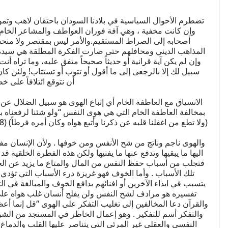
تضطرم الأحوال السياسية في بلادنا السودان باحتقان لاهب وتم
وإن كانت مخفية ، وهي آفة فوران العواطف والمشاعر الخام وط
أصحابه إلى الصراط المستقيم.والأمر ليس بمقتصر ولا منحص
المذاهب الديني ومحافلهم حتى صارت الفكرة المطلقة هي سيدة ا
وإن لم يكن آية قرانية أو حديثاً صحيحاً متفق عليه، وما تراه أن
سبيل لك إلا بالرجعى إلى ما أقول أو تتوب أو تستتاب! ولئن كان
أن نتوقع ائتلافاً على 
الانسياق مع العاطفة الخام أي إتباع الهوى هو سبيل الضلال عن 
والهوى ناجم وناتج من شح الأنفس ومن خوفها . ولأن الإنسان مف
اليها ما يبقيها وتدفع عنها ما يفنيها ولكن هذه الفطرة الخلقية
فتجلب من أسباب حفظ النفس من المال والمتاع ما يزيد عن ا
تلك الأسباب . وأما الخوف فهو غريزة درء الأسباب التي تؤدي إ
يتسبب في ايذاء الآخرين أو افنائهم بدافع الخوف والمبالغة في ا
تفسيره هو مرادف لشح النفس ولن يفلح أنسان غلب هواه على 
والقرآن دعا المخالفين إلى تغليب التفكر على الهوى “قل إنما أعظ
والتفكر أسم للتفكير . وهو إعمال الخاطر في المستجد من الشؤ
النفسي والعقلي غير المرئي التي يتناصر عليها القلب والدماغ