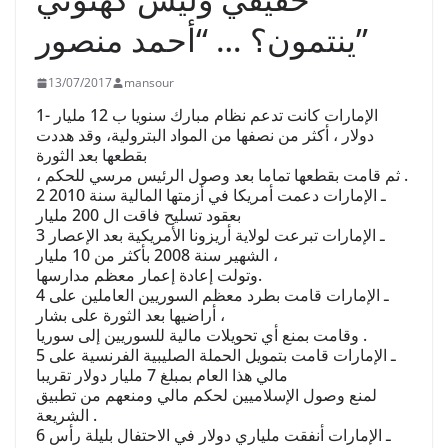
ﻳﻨﺘﻤﻮﻥ؟ … “ﺃﺣﻤﺪ ﻣﻨﺼﻮﺭ”
13/07/2017
mansour
1- ﺍﻹﻣﺎﺭﺍﺕ ﻛﺎﻧﺖ ﺗﺪﻋﻢ ﻧﻈﺎﻡ ﻣﺒﺎﺭﻙ ﺳﻨﻮﻳﺎ ﺏ 12 ﻣﻠﻴﺎﺭ
ﺩﻭﻻﺭ ، ﺃﻛﺜﺮ ﻣﻦ ﻧﺼﻔﻬﺎ ﻣﻦ ﺍﻟﻤﻮﺍﺩ ﺍﻟﺒﺘﺮﻭﻟﻴﺔ، ﻭﻗﺪ ﻫﺪﺩﺕ
ﺑﻘﻄﻌﻬﺎ ﺑﻌﺪ ﺍﻟﺜﻮﺭﺓ
، ﺛﻢ ﻗﺎﻣﺖ ﺑﻘﻄﻌﻬﺎ ﺗﻤﺎﻣﺎ ﺑﻌﺪ ﻭﺻﻮﻝ ﺍﻟﺮﺋﻴﺲ ﻣﺮﺳﻲ ﻟﻠﺤﻜﻢ .
2 ـ ﺍﻹﻣﺎﺭﺍﺕ ﺩﻋﻤﺖ ﺃﻣﺮﻳﻜﺎ ﻓﻲ ﺃﺯﻣﺘﻬﺎ ﺍﻟﻤﺎﻟﻴﺔ ﺳﻨﺔ 2010
ﺑﻌﻘﻮﺩ ﺗﺴﻠﻴﺢ ﻓﺎﻗﺖ ﺍﻝ 200 ﻣﻠﻴﺎﺭ
3 ـ ﺍﻹﻣﺎﺭﺍﺕ ﺗﺒﺮﻋﺖ ﻟﻮﻻﻳﺔ ﺃﺭﻳﺰﻭﻧﺎ ﺍﻷﻣﺮﻳﻜﻴﺔ ﺑﻌﺪ ﺍﻹﻋﺼﺎﺭ
ﺍﻟﺸﻬﻴﺮ ﺳﻨﺔ 2008 ﺑﺄﻛﺜﺮ ﻣﻦ 10 ﻣﻠﻴﺎﺭ ،
ﻭﺗﻮﻟﺖ ﺇﻋﺎﺩﺓ ﺇﻋﻤﺎﺭ ﻣﻌﻈﻢ ﻣﺪﺍﺭﺳﻬﺎ.
4 ـ ﺍﻹﻣﺎﺭﺍﺕ ﻗﺎﻣﺖ ﺑﻄﺮﺩ ﻣﻌﻈﻢ ﺍﻟﺴﻮﺭﻳﻴﻦ ﺍﻟﻌﺎﻣﻠﻴﻦ ﻋﻠﻰ
ﺃﺭﺍﺿﻴﻬﺎ ﺑﻌﺪ ﺍﻟﺜﻮﺭﺓ ﻋﻠﻰ ﺑﺸﺎﺭ ،
ﻭﻗﺎﻣﺖ ﺑﻤﻨﻊ ﺃﻱ ﺗﺤﻮﻳﻼﺕ ﻣﺎﻟﻴﺔ ﻟﻠﺴﻮﺭﻳﻴﻦ ﺇﻟﻰ ﺳﻮﺭﻳﺎ .
5 ـ ﺍﻹﻣﺎﺭﺍﺕ ﻗﺎﻣﺖ ﺑﺘﻤﻮﻳﻞ ﺍﻟﺤﻤﻠﺔ ﺍﻟﺼﻠﻴﺒﻴﺔ ﺍﻟﻔﺮﻧﺴﻴﺔ ﻋﻠﻰ
ﻣﺎﻟﻲ ﻫﺬﺍ ﺍﻟﻌﺎﻡ ﺑﻤﺒﻠﻎ 7 ﻣﻠﻴﺎﺭ ﺩﻭﻻﺭ ﺗﻘﺮﻳﺒﺎ
ﻟﻤﻨﻊ ﻭﺻﻮﻝ ﺍﻹﺳﻼﻣﻴﻴﻦ ﻟﺤﻜﻢ ﻣﺎﻟﻲ ﻭﻣﻨﻌﻬﻢ ﻣﻦ ﺗﻄﺒﻴﻖ
ﺍﻟﺸﺮﻳﻌﺔ .
6 ـ ﺍﻹﻣﺎﺭﺍﺕ ﺃﻧﻔﻘﺖ ﻣﻠﻴﺎﺭﻱ ﺩﻭﻻﺭ ﻓﻲ ﺍﻻﺣﺘﻔﺎﻝ ﺑﻠﻴﻠﺔ ﺭﺃﺱ