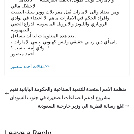
ﻹﺣﺘﻼﻝ ﻣﺎﻟﻲ
ﻭﻣﻦ ﺑﻐﺪﺍﺩ ﻭﺍﻟﻰ ﺍﻻﻣﺎﺭﺍﺕ ﻧُﻘﻞ ﻣﻘﺮ ﺑﻼﻙ ﻭﻭﺗﺮ ﺳﻴﺌﺔ ﺍﻟﺼﻴﺖ
ﻭﺍﻓﺮﺍﺩ ﺍﻟﺤﻜﻢ ﻓﻲ ﺍﻻﻣﺎﺭﺍﺕ ﻣﺎﻫﻢ ﺍﻻ ﺍﻋﻀﺎﺀ ﻓﻲ ﻧﻮﺍﺩﻱ
ﺍﻟﺮﻭﺗﺎﺭﻱ ﻭﺍﻟﻠﻴﻮﻧﺰ ﻭﺍﻻﻧﺮﻭﻳﻞ ﺍﻟﻤﺎﺳﻮﻧﻴﺔ ﺍﻟﺬﺭﺍﻉ ﺍﻟﺨﻔﻲ
ﻟﻠﺼﻬﻴﻮﻧﻴﺔ .
ﺑﻌﺪ ﻫﺬﻩ ﺍﻟﻤﻌﻠﻮﻣﺎﺕ ﻟﻨﺎ ﺃﻥ ﻧﺘﺴﺎﺀﻝ :
ﺇﻟﻰ ﺃﻱ ﺩﻳﻦ ﺭﺑﺎﻧﻲ ﺣﻘﻴﻘﻲ ﻭﻟﻴﺲ ﻛﻬﻨﻮﺗﻲ ﺗﻨﺘﻤﻲ ﺍﻹﻣﺎﺭﺍﺕ ،
ﻭﻷﻱ ﺃﻣﺔ ﺗﻨﺘﺴﺐ؟ ..!
ﺃﺣﻤﺪ ﻣﻨﺼﻮﺭ
مقالات أحمد منصور>>
منظمة الامم المتحدة للتنمية الصناعية والحكومة اليابانية تقيم
مشروع لدعم الصناعات الصغيرة في جنوب السودان
ابلغ رسالة قطرية الي وزير خارجية السعودية!
Leave a Reply