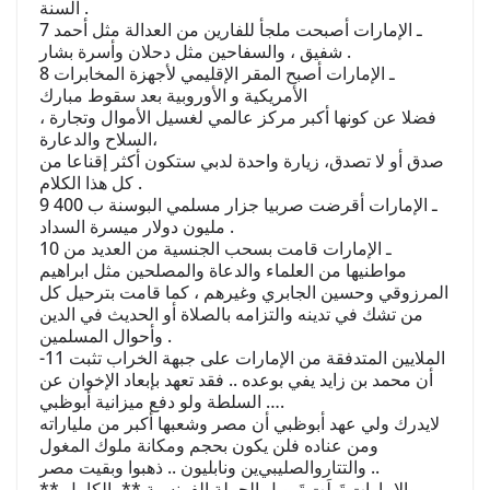
ﺍﻟﺴﻨﺔ .
7 ـ ﺍﻹﻣﺎﺭﺍﺕ ﺃﺻﺒﺤﺖ ﻣﻠﺠﺄ ﻟﻠﻔﺎﺭﻳﻦ ﻣﻦ ﺍﻟﻌﺪﺍﻟﺔ ﻣﺜﻞ ﺃﺣﻤﺪ
ﺷﻔﻴﻖ ، ﻭﺍﻟﺴﻔﺎﺣﻴﻦ ﻣﺜﻞ ﺩﺣﻼﻥ ﻭﺃﺳﺮﺓ ﺑﺸﺎﺭ .
8 ـ ﺍﻹﻣﺎﺭﺍﺕ ﺃﺻﺒﺢ ﺍﻟﻤﻘﺮ ﺍﻹﻗﻠﻴﻤﻲ ﻷﺟﻬﺰﺓ ﺍﻟﻤﺨﺎﺑﺮﺍﺕ
ﺍﻷﻣﺮﻳﻜﻴﺔ ﻭ ﺍﻷﻭﺭﻭﺑﻴﺔ ﺑﻌﺪ ﺳﻘﻮﻁ ﻣﺒﺎﺭﻙ
، ﻓﻀﻼ ﻋﻦ ﻛﻮﻧﻬﺎ ﺃﻛﺒﺮ ﻣﺮﻛﺰ ﻋﺎﻟﻤﻲ ﻟﻐﺴﻴﻞ ﺍﻷﻣﻮﺍﻝ ﻭﺗﺠﺎﺭﺓ
ﺍﻟﺴﻼﺡ ﻭﺍﻟﺪﻋﺎﺭﺓ،
ﺻﺪﻕ ﺃﻭ ﻻ ﺗﺼﺪﻕ، ﺯﻳﺎﺭﺓ ﻭﺍﺣﺪﺓ ﻟﺪﺑﻲ ﺳﺘﻜﻮﻥ ﺃﻛﺜﺮ ﺇﻗﻨﺎﻋﺎ ﻣﻦ
ﻛﻞ ﻫﺬﺍ ﺍﻟﻜﻼﻡ .
9 ـ ﺍﻹﻣﺎﺭﺍﺕ ﺃﻗﺮﺿﺖ ﺻﺮﺑﻴﺎ ﺟﺰﺍﺭ ﻣﺴﻠﻤﻲ ﺍﻟﺒﻮﺳﻨﺔ ﺏ 400
ﻣﻠﻴﻮﻥ ﺩﻭﻻﺭ ﻣﻴﺴﺮﺓ ﺍﻟﺴﺪﺍﺩ .
10 ـ ﺍﻹﻣﺎﺭﺍﺕ ﻗﺎﻣﺖ ﺑﺴﺤﺐ ﺍﻟﺠﻨﺴﻴﺔ ﻣﻦ ﺍﻟﻌﺪﻳﺪ ﻣﻦ
ﻣﻮﺍﻃﻨﻴﻬﺎ ﻣﻦ ﺍﻟﻌﻠﻤﺎﺀ ﻭﺍﻟﺪﻋﺎﺓ ﻭﺍﻟﻤﺼﻠﺤﻴﻦ ﻣﺜﻞ ﺍﺑﺮﺍﻫﻴﻢ
ﺍﻟﻤﺮﺯﻭﻗﻲ ﻭﺣﺴﻴﻦ ﺍﻟﺠﺎﺑﺮﻱ ﻭﻏﻴﺮﻫﻢ ، ﻛﻤﺎ ﻗﺎﻣﺖ ﺑﺘﺮﺣﻴﻞ ﻛﻞ
ﻣﻦ ﺗﺸﻚ ﻓﻲ ﺗﺪﻳﻨﻪ ﻭﺍﻟﺘﺰﺍﻣﻪ ﺑﺎﻟﺼﻼﺓ ﺃﻭ ﺍﻟﺤﺪﻳﺚ ﻓﻲ ﺍﻟﺪﻳﻦ
ﻭﺃﺣﻮﺍﻝ ﺍﻟﻤﺴﻠﻤﻴﻦ .
-11 ﺍﻟﻤﻼﻳﻴﻦ ﺍﻟﻤﺘﺪﻓﻘﺔ ﻣﻦ ﺍﻹﻣﺎﺭﺍﺕ ﻋﻠﻰ ﺟﺒﻬﺔ ﺍﻟﺨﺮﺍﺏ ﺗﺜﺒﺖ
ﺃﻥ ﻣﺤﻤﺪ ﺑﻦ ﺯﺍﻳﺪ ﻳﻔﻲ ﺑﻮﻋﺪﻩ .. ﻓﻘﺪ ﺗﻌﻬﺪ ﺑﺈﺑﻌﺎﺩ ﺍﻹﺧﻮﺍﻥ ﻋﻦ
ﺍﻟﺴﻠﻄﺔ ﻭﻟﻮ ﺩﻓﻊ ﻣﻴﺰﺍﻧﻴﺔ ﺃﺑﻮﻇﺒﻲ ….
ﻻﻳﺪﺭﻙ ﻭﻟﻲ ﻋﻬﺪ ﺃﺑﻮﻇﺒﻲ ﺃﻥ ﻣﺼﺮ ﻭﺷﻌﺒﻬﺎ ﺃﻛﺒﺮ ﻣﻦ ﻣﻠﻴﺎﺭﺍﺗﻪ
ﻭﻣﻦ ﻋﻨﺎﺩﻩ ﻓﻠﻦ ﻳﻜﻮﻥ ﺑﺤﺠﻢ ﻭﻣﻜﺎﻧﺔ ﻣﻠﻮﻙ ﺍﻟﻤﻐﻮﻝ
ﻭﺍﻟﺘﺘﺎﺭﻭﺍﻟﺼﻠﻴﺒﻲﻳﻦ ﻭﻧﺎﺑﻠﻴﻮﻥ .. ﺫﻫﺒﻮﺍ ﻭﺑﻘﻴﺖ ﻣﺼﺮ ..
ﻭﺍﻹﻣﺎﺭﺍﺕ ﺗَﻮﻟَﺖ ﺗَﻤﻮﻳﻞ ﺍﻟﺤﻤﻠﺔ ﺍﻟﻔﺮﻧﺴﻴﺔ ** ﺑﺎﻟﻜﺎﻣﻞ **