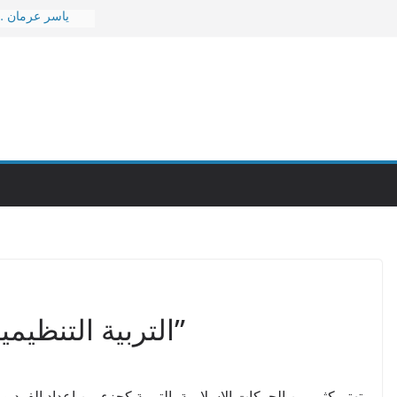
ياسر عرمان …
ثمن هذ
قصيدة بر
عاجل … ن
د. امين حسن عمر 
٣٠ إشاعة 
التربية التنظيمية الفاسدة ! “أحمد منصور”
تهتم كثير من الحركات الإسلامية بالتربية كجزء من إعداد الفرد وب