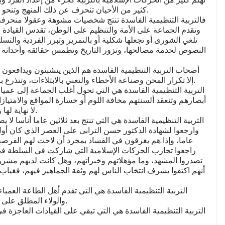
كثير من الأحيان تنحرف عن ذلك المنهج وتنحو مناحي شتى تؤدي في النهاية إلى نتاج إنساني مشوه.
فالتربية التنظيمية الفاسدة تنتج شخصيات مشوهة وعقولا منحرفة 
وتقدم الجماعة على الأمة والتنظيم على الوطن، تقدس القيادة ول
تلغي الشورى أو تجعلها شكلية أو بالتمرير وتبرر الفردية والت
النصوص لخدمة مصالحها، وتزور التاريخ وتطمس حقائقه وأحداثه 
أصحاب التربية التنظيمية الفاسدة هم الذين يتشبثون ويدافعون 
إلا تكرار المحن وصناعة الأخطاء والتغني بالابتلاءات، وتتذرع بالمؤامرات والخيانات وأن ما يجرى هو سنة الدعوات.
التربية التنظيمية الفاسدة هي التي تحول أغلب الجماعة إلى عم
أبصارهم وتنعقد ألسنتهم مخافة اللوم أو خسارة المواقع والامتيا
لا نهاية لها وإذا رأوا من ينتقد لاموه أو من يصوب الأخطاء خونوه.
التربية التنظيمية الفاسدة هي التي تنتج بعد ثلاثين عاما أناسا ل
وارجعوا لشهادة الدكتور حسن الترابى على العصر الذي كان أول 
عاما، وإذا هم يغرقون في الفساد بمجرد أن لاحت لهم الفرصة،
راجعوا تجارب الحركات الإسلامية التي شاركت في السلطة في
تصدروا المشهد، وما مؤهلاتهم وخبراتهم، وهل كانت لديهم مشرو
أنهم اكتفوا بشرف انتخاب الناس لهم وثقة الجماهير فيهم، فغيا
التربية التنظيمية الفاسدة هي التي تقدم أهل الطاعة العمي
والولاء المطلق على ذوي العقول والأبصار والرأي والفهم والحزم والعزم.
التربية التنظيمية الفاسدة هي التي تبقي على القيادات العاجزة في 