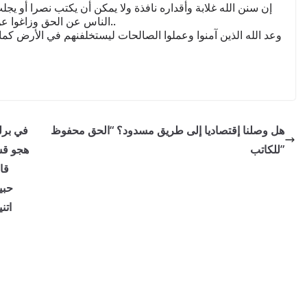
إن سنن الله غلابة وأقداره نافذة ولا يمكن أن يكتب نصرا أو يجل
الناس عن الحق وزاغوا عن الصواب، فسنن الاستخلاف لها شروطها ولها أهلها..
هل وصلنا إقتصاديا إلى طريق مسدود؟ “الحق محفوظ
في برل
للكاتب”
هجو قس
قا
حبي
اتن