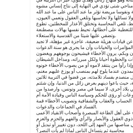
ونفوسا مريضة تؤثر ما عند الناس على ما عند الله
ا تسائلها ولا تحاسبها وتلغي العقول وتعمي العيون،
سلط، تلغي المحاسبة وتختلق الأعذار للمخطئين، تطوع
للتغطية على أخطائها، تحيط نفسها بهالات مصطنعة
وتضفي عليها شيئا من القدسية والاستعلاء.
عن قيادات هزيلة ضعيفة، عاجزة غير مؤهلة، لا تجيد
يان وبكم، يرون الأخطاء فيشيحون بوجوههم ويغضون
زات والحظوة أحيانا ولكل مبرراته، ومداخل الشيطان
ا يصمدون عندما يلوح لهم بمنصب أو يوزع عليهم مغنم،
منصدم بفساد تلامذته، من قضوا في التربية ثلاثين
 حيث باعوا دينهم بعرض زائل من الدنيا، وإن شئتم
 بلاد أخرى، لا سيما في مصر وتونس، وارصدوا من
عات أو رؤى للحكم وسياسة الناس وقيادة الأمة أم
ب الحساب والعقاب والشفافية وتصويب الأخطاء قمة
الفساد في الجماعات والدعوات.
اء على أهل الطاعة المبصرة وأصحاب الانقياد الأعمى
مناصبها من المهد إلى اللحد، دون تغيير أو تبديل أو
محاسبة ثم يتساءل الناس لماذا لم يأت النصر؟