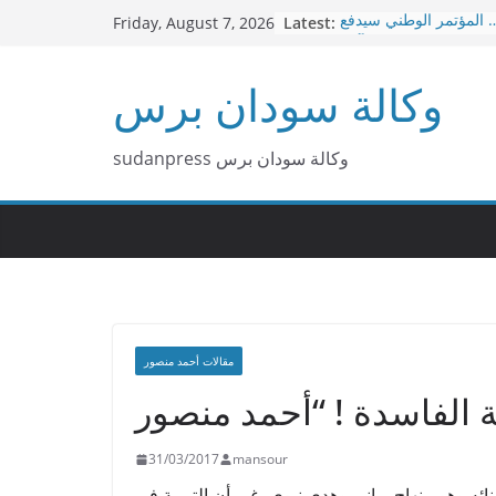
Skip
 المؤتمر الوطني سيدفع
Latest:
Friday, August 7, 2026
to
ه الحرب عاجلا قبل آجلا
بر د. هاشم البشير محمد
content
وكالة سودان برس
قل العاصمة الإدارية من
بورتسودان الي عطبرة
– الإسلاميون … لا توجد
صفقات
sudanpress وكالة سودان برس
كيزانية غبشت الرأي العام
السوداني
مقالات أحمد منصور
31/03/2017
mansour
نائه وهو منهاج رباني وهدي نبوي، غير أن التربية في