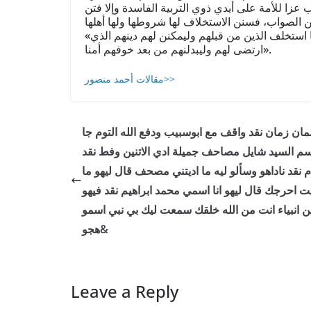
ب عزا للأمة على أيدي ذوي التربية الفاسدة وإلا فتن
«وعد الله الذين آمنوا وعملوا الصالحات ليستخلفنهم في الأرض كما استخلف الذين من قبلهم وليمكنن لهم دينهم الذي
ارتضى لهم وليبدلنهم من بعد خوفهم أمنا».
مقالات أحمد منصور>>
مان زمان نقد واقف مع ابوسبيب ودفع الله التوم جا
م السيد شايل مصاحف جميلة ادي الاتنين وفط نقد
م نقد ناداهو وسألو ليه ما اديتني مصحف قال ليهو ما
ت احرجك قال ليهو انا اسمي محمد ابراهيم نقد فيهو
ين انبياء انت من الله خلقك سمعت ليك بي نبي اسمو
هجو&
Leave a Reply