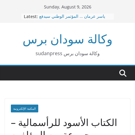
Skip
Sunday, August 9, 2026
to
ياسر عرمان … المؤتمر الوطني سيدفع
Latest:
content
ثمن هذه الحرب عاجلا قبل آجلا
قصيدة بربر د. هاشم البشير محمد
وكالة سودان برس
عاجل … نقل العاصمة الإدارية من
بورتسودان الي عطبرة
د. امين حسن عمر – الإسلاميون … لا توجد
صفقات
sudanpress وكالة سودان برس
٣٠ إشاعة كيزانية غبشت الرأي العام
السوداني
المكتبة الإلكترونية
الكتاب الأسود للرأسمالية –
مجموعة من المؤلفين