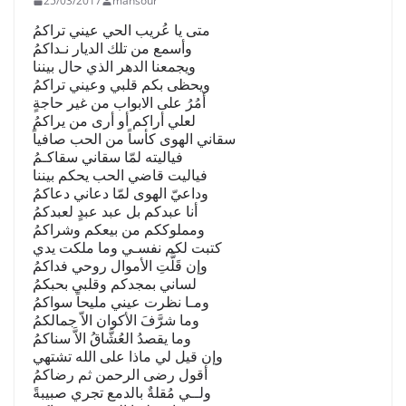
25/03/2017
mansour
متى يا عُريب الحي عيني تراكمُ
وأسمع من تلك الديار نـداكمُ
ويجمعنا الدهر الذي حال بيننا
ويحظى بكم قلبي وعيني تراكمُ
أمُرُ على الابواب من غير حاجةٍ
لعلي أراكم أو أرى من يراكمُ
سقاني الهوى كأساً من الحب صافياً
فياليته لمّا سقاني سقاكـمُ
فياليت قاضي الحب يحكم بيننا
وداعيّ الهوى لمّا دعاني دعاكمُ
أنا عبدكم بل عبد عبدٍ لعبدكمُ
ومملوككم من بيعكم وشراكمُ
كتبت لكم نفسـي وما ملكت يدي
وإن قَلَّتِ الأموال روحي فداكمُ
لساني بمجدكم وقلبي بحبكمُ
ومـا نظرت عيني مليحاً سواكمُ
وما شرَّفَ الأكوان الاّ جمالكمُ
وما يقصدُ العُشَّاقُ الاَّ سناكمُ
وإن قيل لي ماذا على الله تشتهي
أقول رضى الرحمن ثم رضاكمُ
ولــي مُقلةٌ بالدمع تجري صبيبةً