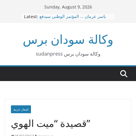
Skip
Sunday, August 9, 2026
to
ياسر عرمان … المؤتمر الوطني سيدفع
Latest:
content
ثمن هذه الحرب عاجلا قبل آجلا
قصيدة بربر د. هاشم البشير محمد
وكالة سودان برس
عاجل … نقل العاصمة الإدارية من
بورتسودان الي عطبرة
د. امين حسن عمر – الإسلاميون … لا توجد
صفقات
sudanpress وكالة سودان برس
٣٠ إشاعة كيزانية غبشت الرأي العام
السوداني
اشعار عربية
قصيدة “ميت الهوي”