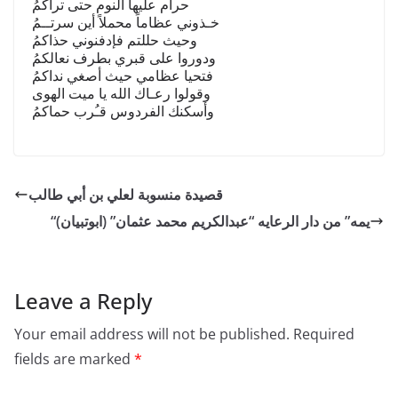
حرام عليها النوم حتى تراكمُ
خـذوني عظاماً محملاً أين سرتــمُ
وحيث حللتم فإدفنوني حذاكمُ
ودوروا على قبري بطرف نعالكمُ
فتحيا عظامي حيث أصغي نداكمُ
وقولوا رعـاك الله يا ميت الهوى
وأسكنك الفردوس قـُرب حماكمُ
قصيدة منسوبة لعلي بن أبي طالب
“يمه” من دار الرعايه “عبدالكريم محمد عثمان” (ابوتبيان)
Leave a Reply
Your email address will not be published.
Required
fields are marked
*